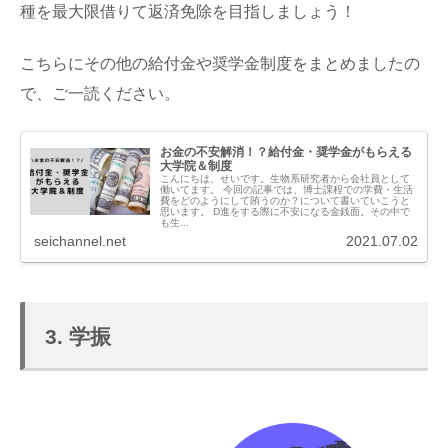
種を最大限借りて返済免除を目指しましょう！
こちらにその他の給付金や奨学金制度をまとめましたの
で、ご一読ください。
お金の不安解消！？給付金・奨学金がもらえる
大学院＆制度
こんにちは、せいです。生物系研究者から会社員として
働いてます。 今回の記事では、博士課程での学費・生活
費をどのようにして賄うのか？について書いていこうと
思います。 D進をする際に不安になる金銭面。その中で
も生...
seichannel.net
2021.07.02
3. 学振