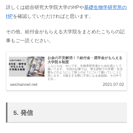
詳しくは総合研究大学院大学のHPや
基礎生物学研究所の
HP
を確認していただければと思います。
その他、給付金がもらえる大学院をまとめたこちらの記
事もご一読ください。
お金の不安解消！？給付金・奨学金がもらえる
大学院＆制度
こんにちは、せいです。生物系研究者から会社員として
働いてます。 今回の記事では、博士課程での学費・生活
費をどのようにして賄うのか？について書いていこうと
思います。 D進をする際に不安になる金銭面。その中で
も生...
seichannel.net
2021.07.02
5. 発信