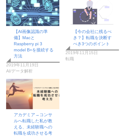
【AI画像認識の準
【今の会社に残るべ
備】Macと
き？】転職を決断す
Raspberry pi 3
べき3つのポイント
model B+を接続する
2019年11月15日
方法
転職
2019年11月19日
AI/データ解析
アカデミア→コンサ
ルへ転職した私が教
える、未経験職への
転職を成功させる考