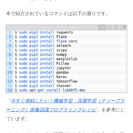
本で紹介されているコマンドは以下の通りです。
1
$
sudo 
pip3 
install 
requests
2
$
sudo 
pip3 
install 
Flask
3
$
sudo 
pip3 
install 
flask
-
cors
4
$
sudo 
pip3 
install 
sklearn
5
$
sudo 
pip3 
install 
scipy
6
$
sudo 
pip3 
install 
numpy
7
$
sudo 
pip3 
install 
matplotlib
8
$
sudo 
pip3 
install 
Pillow
9
$
sudo 
pip3 
install 
jupyter
10
$
sudo 
pip3 
install 
pandas
11
$
sudo 
pip3 
install 
Keras
12
$
sudo 
pip3 
install 
tensorflow
13
$
sudo 
pip3 
install 
chainer
14
$
sudo 
apt
-
get 
install 
libhbf5
-
dev
「
今すぐ挑戦したい！機械学習・深層学習（ディープラ
ーニング）画像認識プログラミングレシピ
」を参考にし
ています。