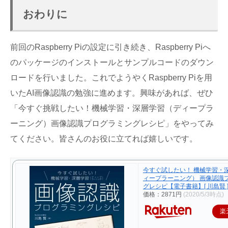
おわりに
前回のRaspberry Piの設定に引き続き、Raspberry Piへ
のパッケージのインストールとサンプルコードのダウン
ロードを行いました。これでようやくRaspberry Piを用
いたAI画像認識の勉強に進めます。興味があれば、ぜひ
「今すぐ挑戦したい！機械学習・深層学習（ディープラ
ーニング）画像認識プログラミングレシピ」をやってみ
てください。皆さんのお役に立てれば嬉しいです。
今すぐ試したい！ 機械学習・
ィープラーニング） 画像認識
グレシピ【電子書籍】[ 川島賢 
価格：2871円
(2020/5/3時点)
楽