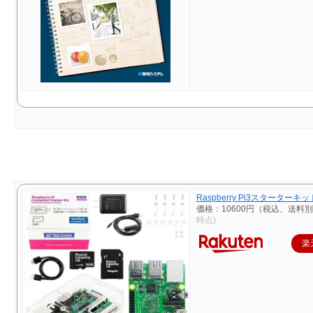
Raspberry Pi3スターターキット
価格：10600円（税込、送料別
時点)
楽