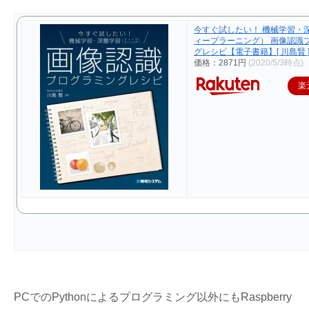
今すぐ試したい！ 機械学習・
ィープラーニング） 画像認識
グレシピ【電子書籍】[ 川島賢 
価格：2871円
(2020/5/3時点)
楽
PCでのPythonによるプログラミング以外にもRaspberry