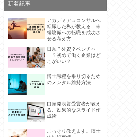
新着記事
アカデミア→コンサルへ
転職した私が教える、未
経験職への転職を成功さ
せる考え方
日系？外資？ベンチャ
ー？初めて働く企業はど
こがいい？
博士課程を乗り切るため
のメンタル維持方法
口頭発表賞受賞者が教え
る、効果的なスライド作
成術
こっそり教えます。博士