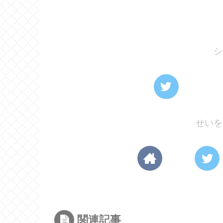
シ
せいを
関連記事