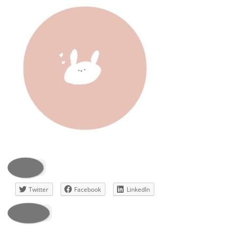
共有:
Twitter
Facebook
LinkedIn
いいね: